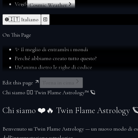
Verify
Cosmic Weather
Forgot Password
Index
🇮🇹 Italiano
From Deltawalker
Personalize
Membership
On This Page
My Charts
✨ Il meglio di entrambi i mondi
Reports
Perché abbiamo creato tutto questo?
Reset Password
Un’anima dietro le righe di codice
Sacred Readings
Verify
Edit this page
Torna in cima
Your Space
Chi siamo ❤️‍🔥 Twin Flame Astrology™ 🪐
Index
Account
Chi siamo ❤️🔥 Twin Flame Astrology 
Soul Profiles
Benvenuto su
Twin Flame Astrology
— un nuovo modo di esp
dell’interpretazione astrologica.