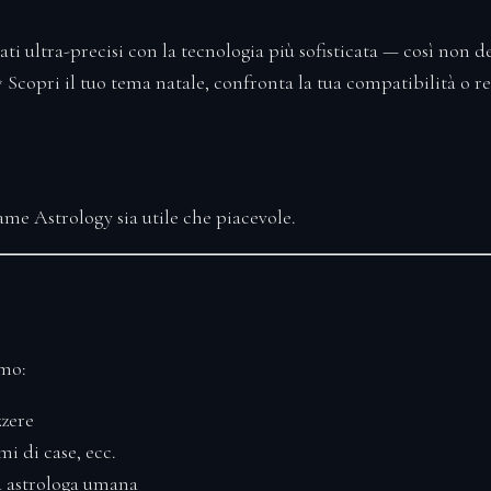
 ultra-precisi con la tecnologia più sofisticata — così non devi
 ✨ Scopri il tuo tema natale, confronta la tua compatibilità o
lame Astrology sia
utile che piacevole
.
tmo:
zzere
mi di case, ecc.
ra astrologa umana