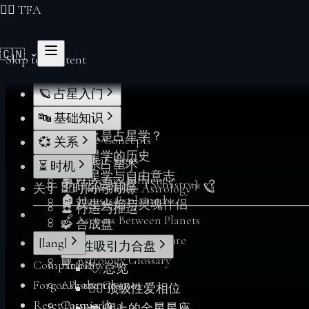
❤️‍🔥 TFA
🇨🇳
Skip to Content
🪐 占星入门
🌟 欢迎
🔤 基础知识
🔮 什么是占星学？
📖 Core Concepts
💞 关系
📜 占星学的历史
♈ Zodiac Signs
💞 关系占星术
⏳ 时机
🧠 占星学与自由意志
🪐 Planetary Influence
🧭 什么是合盘（Synastry）？
关于 ❤️‍🔥 Twin Flame Astrology™ 🪐
⏳ 时间与周期
🏠 Houses Explained
🔥 双生火焰与灵魂伴侣
🔮 行运与推运
🔗 Aspects Between Planets
🧩 合成盘
🧬 Birth Chart Signature
[lang]
💋 性吸引力合盘
📘 Astrology Glossary
Compatibility
Annie
💘 总览
Forgot Password
Ask the Cosmos
❤️‍🔥 顶级性爱相位
Reset Password
Cosmic Dna
💋 床上的金星星座