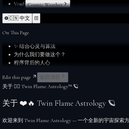
Verify
Cosmic Weather
Forgot Password
Index
🇨🇳 中文
From Deltawalker
Personalize
Membership
On This Page
My Charts
✨ 结合心灵与算法
Reports
为什么我们要做这个？
Reset Password
程序背后的人心
Sacred Readings
Verify
Edit this page
返回顶部
Your Space
关于 ❤️‍🔥 Twin Flame Astrology™ 🪐
Index
Account
关于 ❤️🔥 Twin Flame Astrology 🪐
Soul Profiles
欢迎来到
Twin Flame Astrology
— 一个全新的宇宙探索