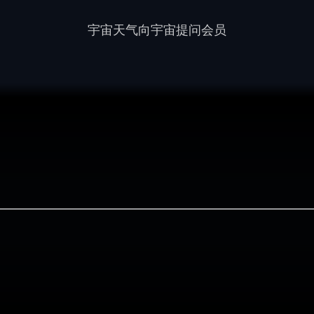
宇宙天气
向宇宙提问
会员