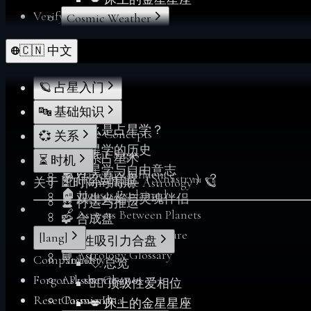
Verify
Cosmic Weather
Forgot Password
Index
🇨🇳 中文
From Deltawalker
Personalize
Membership
🪐 占星入门
My Charts
🌟 欢迎
🔤 基础知识
Reports
🔮 什么是占星学？
📖 Core Concepts
💞 关系
Reset Password
📜 占星学的历史
♈ Zodiac Signs
💞 关系占星术
⏳ 时机
Sacred Readings
🧠 占星学与自由意志
🪐 Planetary Influence
🧭 什么是合盘（Synastry）？
Verify
关于 ❤️‍🔥 Twin Flame Astrology™ 🪐
⏳ 时间与周期
🏠 Houses Explained
🔥 双生火焰与灵魂伴侣
🔮 行运与推运
Your Space
🔗 Aspects Between Planets
🧩 合成盘
Index
🧬 Birth Chart Signature
[lang]
💋 性吸引力合盘
Account
📘 Astrology Glossary
Compatibility
Annie
💘 总览
Soul Profiles
Forgot Password
Ask the Cosmos
❤️‍🔥 顶级性爱相位
Reset Password
Cosmic Dna
💋 床上的金星星座