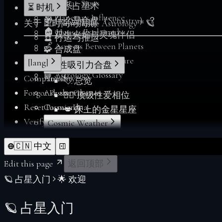
♈ Zodiac Signs
💞 关系占星术
⏳ 时机
Account
🪐 Planetary Influence
🧭 什么是合盘（Synastry）？
关于 ❤️‍🔥 Twin Flame Astrology™ 🪐
⏳ 时间与周期
Soul Profiles
🏠 Houses Explained
🔥 双生火焰与灵魂伴侣
🔮 行运与推运
🔗 Aspects Between Planets
🧩 合成盘
🧬 Birth Chart Signature
[lang]
💋 性吸引力合盘
📘 Astrology Glossary
Compatibility
Annie
💘 总览
Forgot Password
Ask the Cosmos
❤️‍🔥 顶级性爱相位
Reset Password
Cosmic Dna
💋 床上的金星星座
Verify
Cosmic Weather
Forgot Password
Index
🇨🇳 中文
From Deltawalker
Personalize
Edit this page
返回顶部
Membership
🪐 占星入门
🌟 欢迎
My Charts
Reports
🪐 占星入门
Reset Password