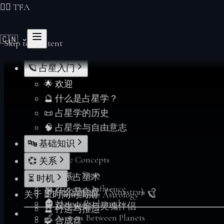
❤️‍🔥 TFA
🇨🇳
Skip to Content
🪐 占星入门
🌟 欢迎
🔮 什么是占星学？
📜 占星学的历史
🧠 占星学与自由意志
🔤 基础知识
📖 Core Concepts
💞 关系
♈ Zodiac Signs
💞 关系占星术
⏳ 时机
🪐 Planetary Influence
🧭 什么是合盘（Synastry）？
关于 ❤️‍🔥 Twin Flame Astrology™ 🪐
⏳ 时间与周期
🏠 Houses Explained
🔥 双生火焰与灵魂伴侣
🔮 行运与推运
🔗 Aspects Between Planets
🧩 合成盘