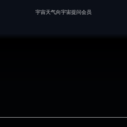
宇宙天气
向宇宙提问
会员