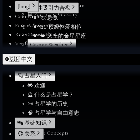
🧬 Birth Chart Signature
[lang]
💋 性吸引力合盘
📘 Astrology Glossary
Compatibility
Annie
💘 总览
Forgot Password
Ask the Cosmos
❤️‍🔥 顶级性爱相位
Reset Password
Cosmic Dna
💋 床上的金星星座
Verify
Cosmic Weather
Forgot Password
Index
🇨🇳 中文
From Deltawalker
Personalize
Membership
🪐 占星入门
My Charts
🌟 欢迎
Reports
🔮 什么是占星学？
Reset Password
📜 占星学的历史
Sacred Readings
🧠 占星学与自由意志
Verify
🔤 基础知识
Your Space
📖 Core Concepts
💞 关系
Index